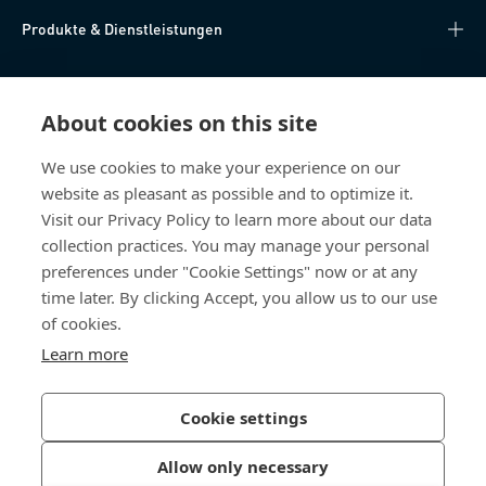
Produkte & Dienstleistungen
Wissen
About cookies on this site
Direkter Zugang
We use cookies to make your experience on our
website as pleasant as possible and to optimize it.
Über uns
Visit our Privacy Policy to learn more about our data
collection practices. You may manage your personal
Bossard Deutschland
preferences under "Cookie Settings" now or at any
time later. By clicking Accept, you allow us to our use
Max-Eyth-Str. 14
89186 Illerrieden
of cookies.
Deutschland
Learn more
Cookie settings
Datenschutzerklärung
Impressum
Allow only necessary
Barrierefreiheit