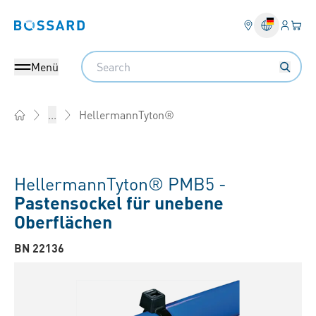
Anmel
Ihr 
Bossard homepage
Search
Menü
HellermannTyton®
...
Home
HellermannTyton® PMB5 -
Pastensockel für unebene
Oberflächen
BN 22136