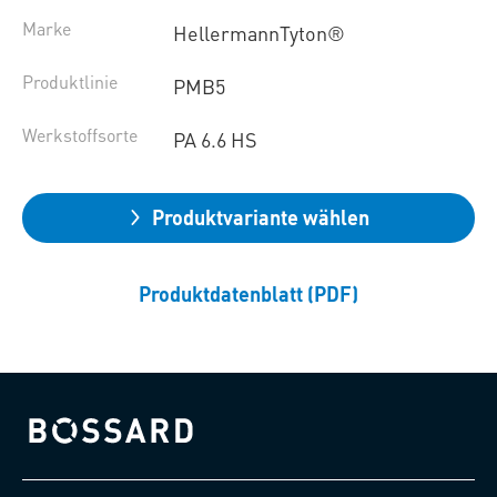
Marke
HellermannTyton®
Produktlinie
PMB5
Werkstoffsorte
PA 6.6 HS
Produktvariante wählen
Produktdatenblatt (PDF)
Bossard homepage