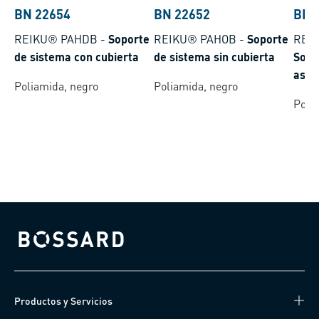
BN 22654
BN 22652
BN 
REIKU® PAHDB
-
Soporte
REIKU® PAHOB
-
Soporte
REIK
de sistema con cubierta
de sistema sin cubierta
Sopo
aseg
Poliamida, negro
Poliamida, negro
cubi
Poli
Bossard homepage
Productos y Servicios