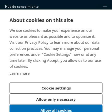
Hub de conocimiento
Acceso Directo
About cookies on this site
We use cookies to make your experience on our
Sobre nosotros
website as pleasant as possible and to optimize it.
Visit our Privacy Policy to learn more about our data
Bossard España
collection practices. You may manage your personal
preferences under "Cookie Settings" now or at any
SC Trade Center
Av. de les Corts Catalanes, 8
time later. By clicking Accept, you allow us to our use
08173 Sant Cugat del Vallès (Barcelona)
of cookies.
España
Learn more
Cookie settings
Política de Privacidad
Imprimir
Allow only necessary
Accesibilidad
Allow all cookies
© 2026 Bossard