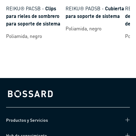
REIKU® PACSB
-
Clips
REIKU® PADSB
-
Cubierta
REI
para rieles de sombrero
para soporte de sistema
de c
para soporte de sistema
de s
Poliamida, negro
Poliamida, negro
Poli
Bossard homepage
Productos y Servicios
Hub de conocimiento