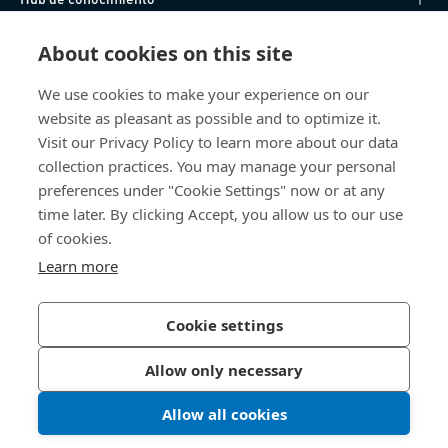
Acceso Directo
About cookies on this site
We use cookies to make your experience on our
Sobre nosotros
website as pleasant as possible and to optimize it.
Visit our Privacy Policy to learn more about our data
Bossard España
collection practices. You may manage your personal
preferences under "Cookie Settings" now or at any
SC Trade Center
Av. de les Corts Catalanes, 8
time later. By clicking Accept, you allow us to our use
08173 Sant Cugat del Vallès (Barcelona)
of cookies.
España
Learn more
Cookie settings
Política de Privacidad
Imprimir
Allow only necessary
Accesibilidad
Allow all cookies
© 2026 Bossard