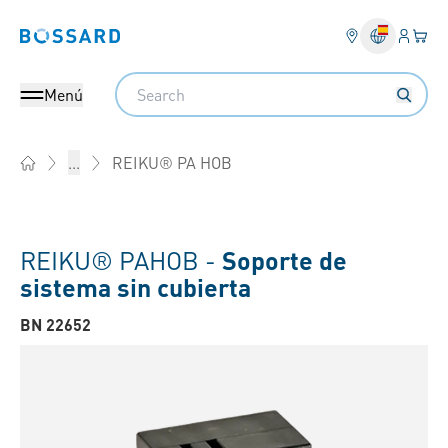
Ingresa
Cest
Bossard homepage
Search
Menú
REIKU® PA HOB
...
Home
REIKU® PAHOB -
Soporte de
sistema sin cubierta
BN 22652