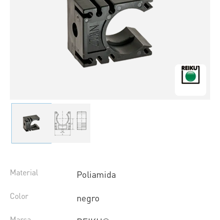
Material
Poliamida
Color
negro
Marca