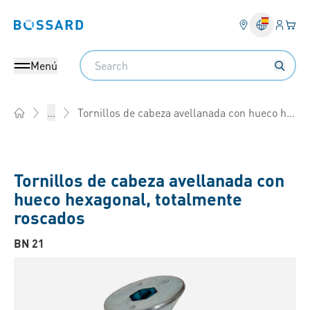
Ingresa
Cest
Bossard homepage
Search
Menú
Tornillos de cabeza avellanada con hueco hexagonal, totalmente roscados
...
Home
Tornillos de cabeza avellanada con
hueco hexagonal, totalmente
roscados
BN 21