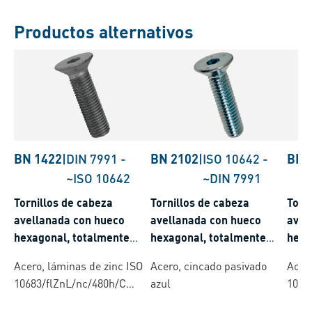
Productos alternativos
BN 1422
|
DIN 7991
-
BN 2102
|
ISO 10642
-
BN 
~ISO 10642
~DIN 7991
Tornillos de cabeza
Tornillos de cabeza
Torn
avellanada con hueco
avellanada con hueco
avel
hexagonal, totalmente
hexagonal, totalmente
hexa
roscados
roscados
rosc
Acero, láminas de zinc ISO
Acero, cincado pasivado
Acero
10683/flZnL/nc/480h/C
azul
1068
(µ=0.12-0.18)
(µ=0.