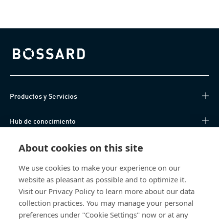
Bossard homepage
Productos y Servicios
Hub de conocimiento
Acceso Directo
About cookies on this site
We use cookies to make your experience on our
Sobre nosotros
website as pleasant as possible and to optimize it.
Visit our Privacy Policy to learn more about our data
Bossard España
collection practices. You may manage your personal
preferences under "Cookie Settings" now or at any
SC Trade Center