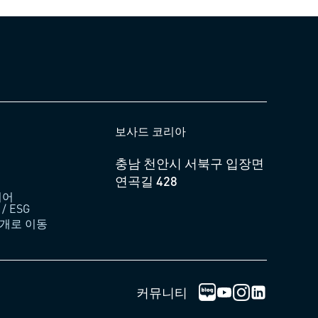
보사드 코리아
충남 천안시 서북구 입장면
연곡길 428
디어
 ESG
소개로 이동
한국보싸드 블로그 
인스타그램 로
커뮤니티