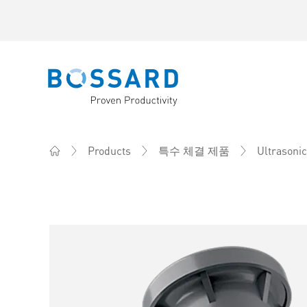
Bossard homepage
Products
특수 체결 제품
Ultrasoni
Home