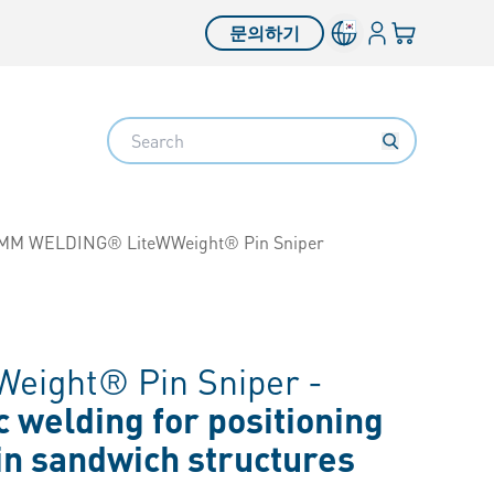
로그인
장바구니
문의하기
Search
MM WELDING® LiteWWeight® Pin Sniper
ight® Pin Sniper -
c welding for positioning
in sandwich structures