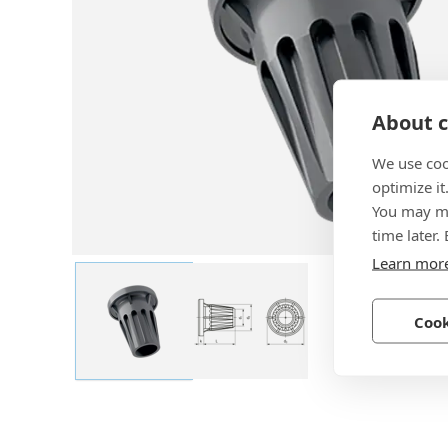
About c
We use coo
optimize it
You may ma
time later.
Learn mor
Cook