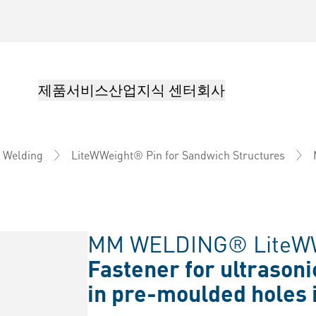
제품
서비스
산업
지식 센터
회사
c Welding
LiteWWeight® Pin for Sandwich Structures
MM WELDING® LiteWWe
Fastener for ultrasoni
in pre-moulded holes 