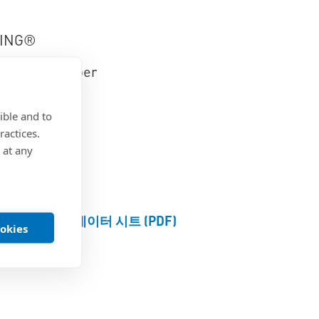
ING®
ht® Pin Sniper
e
ible and to
ractices.
 at any
제품 데이터 시트 (PDF)
ookies