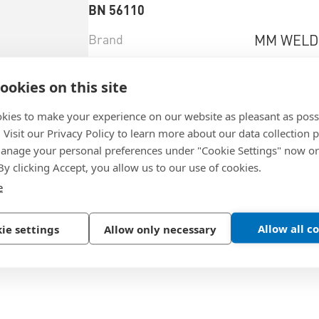
BN 56110
Brand
MM WELD
Brandtype
LiteWWeig
ookies on this site
Material
Polyamid
kies to make your experience on our website as pleasant as poss
Color
black
. Visit our Privacy Policy to learn more about our data collection p
nage your personal preferences under "Cookie Settings" now or
Material+type
PA 6
 By clicking Accept, you allow us to our use of cookies.
e
제품 선택
Allow all c
ie settings
Allow only necessary