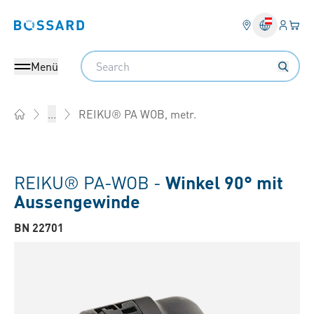
Anmel
Ihr 
Bossard homepage
Search
Menü
REIKU® PA WOB, metr.
...
Home
REIKU® PA-WOB -
Winkel 90° mit
Aussengewinde
BN 22701