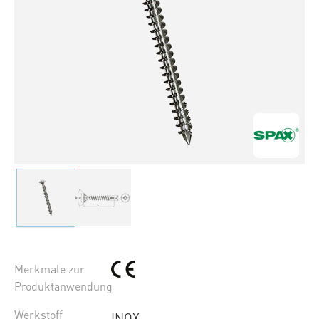
Merkmale zur
Produktanwendung
Werkstoff
INOX