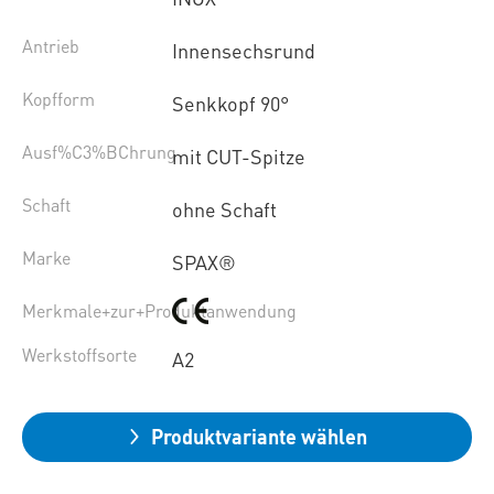
Antrieb
Innensechsrund
Kopfform
Senkkopf 90°
Ausf%C3%BChrung
mit CUT-Spitze
Schaft
ohne Schaft
Marke
SPAX®
Merkmale+zur+Produktanwendung
Werkstoffsorte
A2
Produktvariante wählen