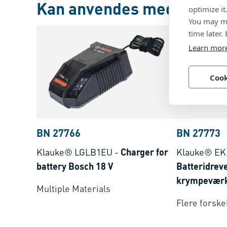
Kan anvendes med
optimize it
You may ma
time later.
Learn mor
Cook
BN 27766
BN 27773
Klauke® LGLB1EU
-
Charger for
Klauke® EK
battery Bosch 18 V
Batteridreve
krympeværk
Multiple Materials
batterisyst
Flere forske
300 mm²