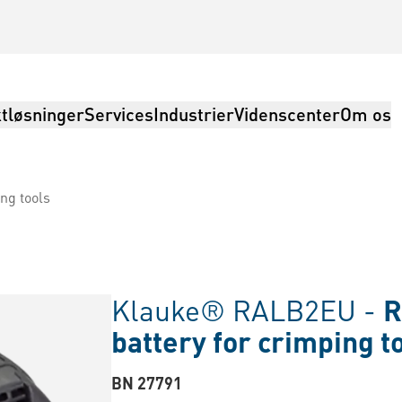
tløsninger
Services
Industrier
Videnscenter
Om os
ng tools
Klauke® RALB2EU -
R
battery for crimping t
BN 27791