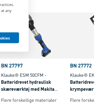
ractices.
 at any
ookies
BN 27797
BN 27772
Klauke® ESM 50CFM
-
Klauke® EK 35/4CF
Batteridrevet hydraulisk
Batteridrevet hydrau
skæreværktøj med Makita
krympeværktøj med
batterisystem cutting range max.
batterisystem pres
Flere forskellige materialer
Flere forskellige mat
Ø 50 mm
150 mm²