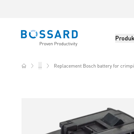
Produk
Bossard homepage
Replacement Bosch battery for crimpi
...
Home