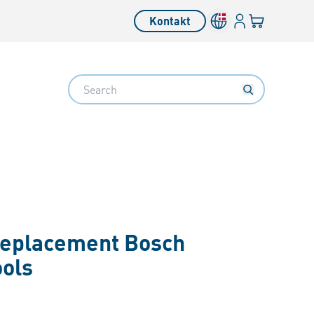
Log på​
Din kurv
Kontakt
Search
eplacement Bosch
ools