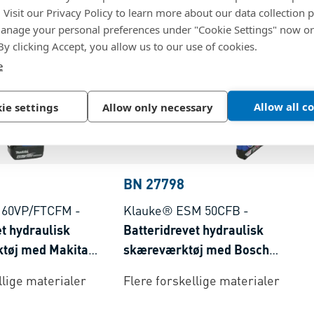
. Visit our Privacy Policy to learn more about our data collection p
nage your personal preferences under "Cookie Settings" now or
 By clicking Accept, you allow us to our use of cookies.
e
Allow all c
ie settings
Allow only necessary
BN 27798
 60VP/FTCFM
-
Klauke® ESM 50CFB
-
t hydraulisk
Batteridrevet hydraulisk
tøj med Makita
skæreværktøj med Bosch
em presseområde 16-
batterisystem cutting range max.
llige materialer
Flere forskellige materialer
Ø 50 mm