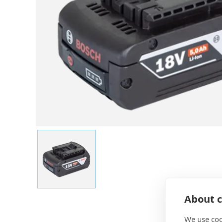
About c
We use coo