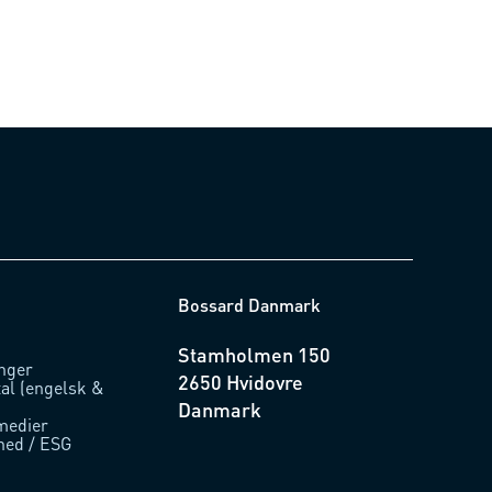
Bossard Danmark
Stamholmen 150
inger
2650 Hvidovre
tal (engelsk &
Danmark
medier
hed / ESG