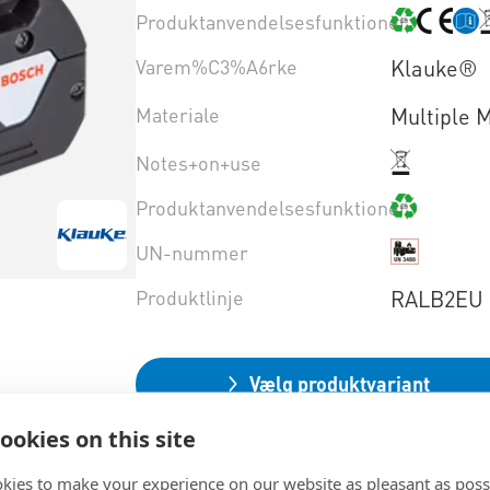
Produktanvendelsesfunktioner
Varem%C3%A6rke
Klauke®
Materiale
Multiple M
Notes+on+use
Produktanvendelsesfunktioner
UN-nummer
Produktlinje
RALB2EU
Vælg produktvariant
ookies on this site
kies to make your experience on our website as pleasant as poss