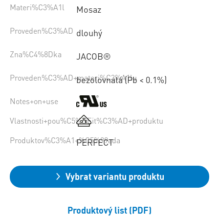
Materi%C3%A1l
Mosaz
Proveden%C3%AD
dlouhý
Zna%C4%8Dka
JACOB®
Proveden%C3%AD+materi%C3%A1lu
bezolovnatá (Pb < 0.1%)
Notes+on+use
Vlastnosti+pou%C5%BEit%C3%AD+produktu
Produktov%C3%A1+%C5%99ada
PERFECT
Vybrat variantu produktu
Produktový list (PDF)