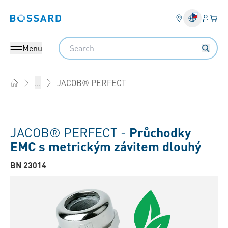
Přihlás
Váš k
Bossard homepage
Search
Menu
JACOB® PERFECT
...
Home
JACOB® PERFECT -
Průchodky
EMC s metrickým závitem dlouhý
BN 23014