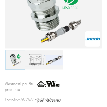
Vlastnosti použití
produktu
Povrchov%C3%A1+%C3%BAprava
poniklováno