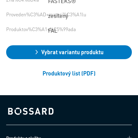
FASTEKS®
Proveden%C3%AD+materi%C3%A1lu
zesílený
Produktov%C3%A1+%C5%99ada
FAL
Vybrat variantu produktu
Produktový list (PDF)
Bossard homepage
Produkty a služby