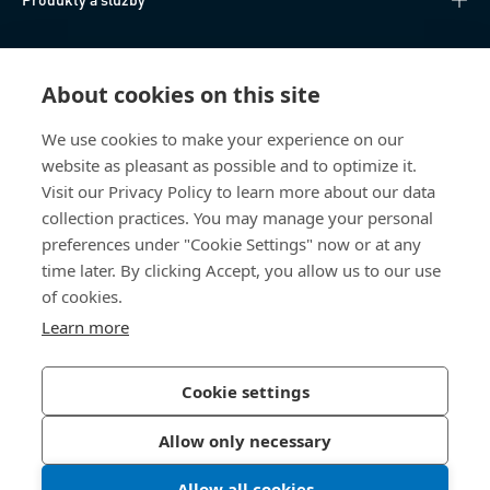
Technické informace
About cookies on this site
Užitečné odkazy
We use cookies to make your experience on our
website as pleasant as possible and to optimize it.
O nás
Visit our Privacy Policy to learn more about our data
collection practices. You may manage your personal
Bossard Česká republika
preferences under "Cookie Settings" now or at any
time later. By clicking Accept, you allow us to our use
Tuřanka 1519/115a
627 00 Brno
of cookies.
Česká republika
Learn more
Cookie settings
Zásady ochrany osobních údajů
Tiráž
Allow only necessary
Přístupnost
Allow all cookies