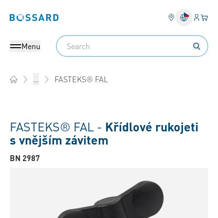
Přihlás
Váš k
Bossard homepage
Search
Menu
FASTEKS® FAL
...
Home
FASTEKS® FAL -
Křídlové rukojeti
s vnějším závitem
BN 2987