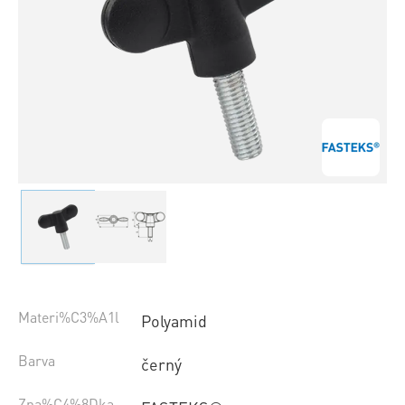
Materi%C3%A1l
Polyamid
Barva
černý
Zna%C4%8Dka