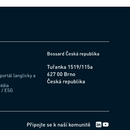
Bossard Česká republika
Tuřanka 1519/115a
e
627 00 Brno
portál (anglicky a
Česká republika
édia
t / ESG
LinkedIn Logo
Youtube Lo
Připojte se k naší komunitě