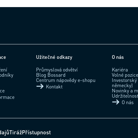
ace
Užitečné odkazy
O nás
žení
Průmyslová odvětví
Kariéra
odníky
Blog Bossard
Volné pozic
Centrum nápovědy e-shopu
Investorský 
německy)
Kontakt
ace
Novinky a m
Udržitelnos
formace
O nás
dajů
Tiráž
Přístupnost