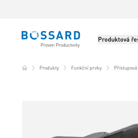
Produktová ře
Bossard homepage
Produkty
Funkční prvky
Přístupová
Home