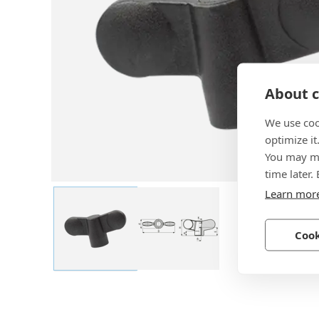
About c
We use coo
optimize it
You may ma
time later.
Learn mor
Cook