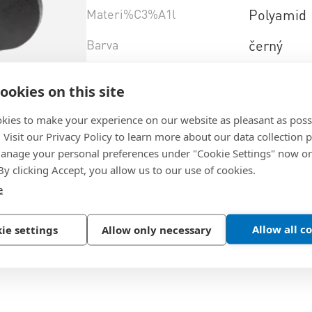
Materi%C3%A1l
Polyamid
Barva
černý
Zna%C4%8Dka
FASTEKS
ookies on this site
Proveden%C3%AD+materi%C3%A1lu
zesílený
kies to make your experience on our website as pleasant as poss
Produktov%C3%A1+%C5%99ada
FAL
. Visit our Privacy Policy to learn more about our data collection p
nage your personal preferences under "Cookie Settings" now or
 By clicking Accept, you allow us to our use of cookies.
e
Vybrat variantu produktu
Allow all c
ie settings
Allow only necessary