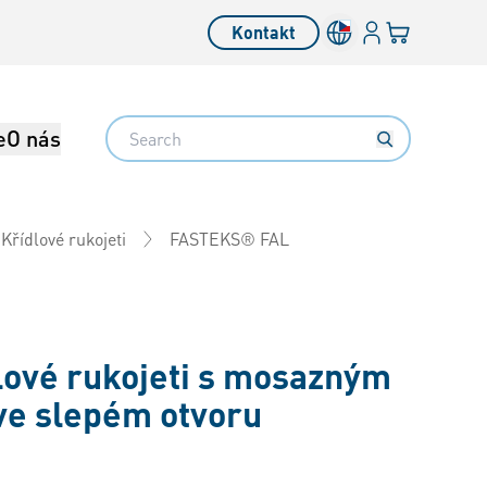
Přihlásit se
Váš košík
Kontakt
Search
e
O nás
FASTEKS® FAL
Křídlové rukojeti
lové rukojeti s mosazným
ve slepém otvoru