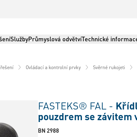
šení
Služby
Průmyslová odvětví
Technické informac
 řešení
Ovládací a kontrolní prvky
Svěrné rukojeti
FASTEKS® FAL -
Kříd
pouzdrem se závitem 
BN 2988