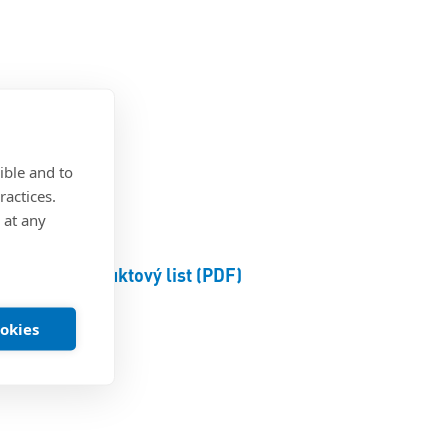
®
ible and to
ractices.
 at any
Produktový list (PDF)
ookies