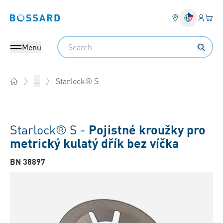
Přihlás
Váš k
Bossard homepage
Search
Menu
Starlock® S
...
Home
Starlock® S -
Pojistné kroužky pro
metrický kulatý dřík bez víčka
BN 38897