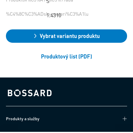
S
%C4%8C%C3%ADslo+materi%C3%A1lu
1.4310
Vybrat variantu produktu
Produktový list (PDF)
Bossard homepage
Produkty a služby