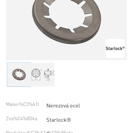
Materi%C3%A1l
Nerezová ocel
Zna%C4%8Dka
Starlock®
Produktov%C3%A1+%C5%99ada