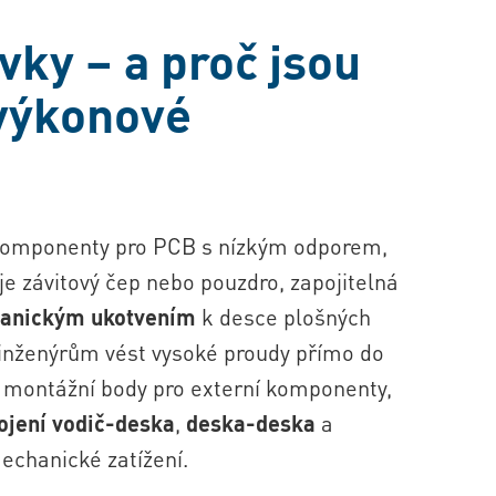
vky – a proč jsou
 výkonové
 komponenty pro PCB s nízkým odporem
,
je závitový čep nebo pouzdro, zapojitelná
anickým ukotvením
k desce plošných
 inženýrům vést vysoké proudy přímo do
 montážní body pro externí komponenty,
ojení vodič-deska
,
deska-deska
a
echanické zatížení.