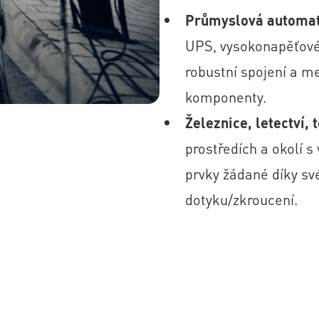
Průmyslová automati
UPS, vysokonapěťové 
robustní spojení a m
komponenty.
Železnice, letectví, 
prostředích a okolí 
prvky žádané díky sv
dotyku/zkroucení.