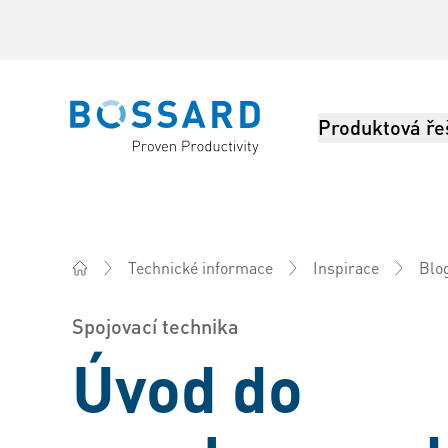
Produktová ře
Bossard homepage
Technické informace
Inspirace
Blo
Bossard Česká rep. - Spojovací technika, Inženýring, 
Spojovací technika
Úvod do