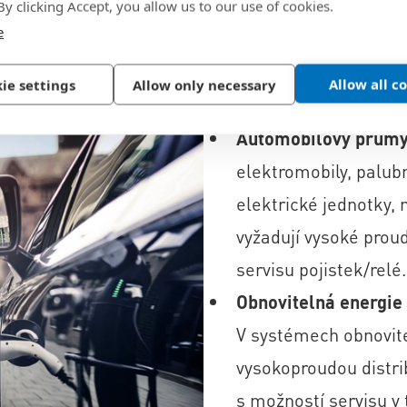
 By clicking Accept, you allow us to our use of cookies.
e
Výkonové prvky nejsou žá
Allow all c
ie settings
Allow only necessary
mnoha odvětvích. Některé 
Automobilový průmys
elektromobily, palub
elektrické jednotky, 
vyžadují vysoké prou
servisu pojistek/relé.
Obnovitelná energie
V systémech obnovite
vysokoproudou distri
s možností servisu v 