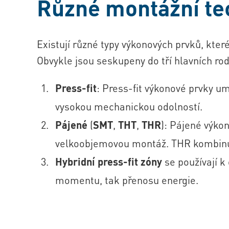
Různé montážní te
Existují různé typy výkonových prvků, které
Obvykle jsou seskupeny do tří hlavních ro
Press-fit
: Press-fit výkonové prvky um
vysokou mechanickou odolností.
Pájené
(
SMT
,
THT
,
THR
): Pájené výko
velkoobjemovou montáž. THR kombinuje
Hybridní press-fit zóny
se používají k
momentu, tak přenosu energie.