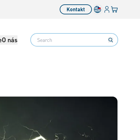
Přihlásit se
Váš košík
Kontakt
Search
e
O nás