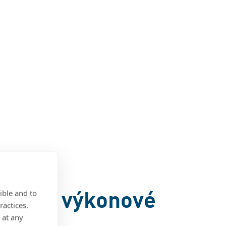
de jsou výkonové
ible and to
ractices.
ytné
 at any