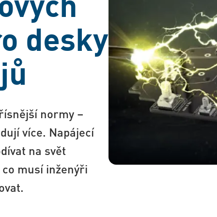
ových
ro desky
jů
řísnější normy –
ují více. Napájecí
dívat na svět
 co musí inženýři
ovat.