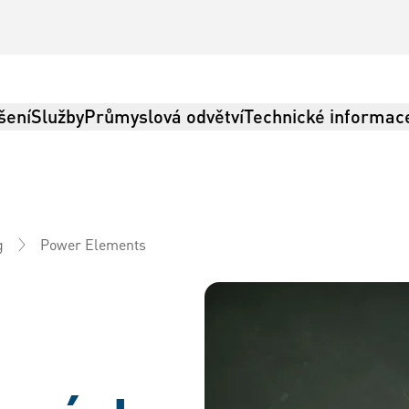
šení
Služby
Průmyslová odvětví
Technické informac
Power Elements
g
Logistika