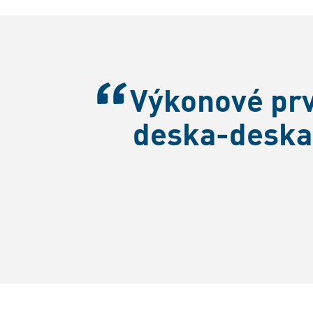
Výkonové prv
deska-deska 