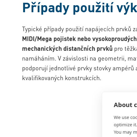
Případy použití vý
Typické případy použití napájecích prvků z
MIDI/Mega pojistek nebo vysokoproudých
mechanických distančních prvků
pro těžk
namáháním. V závislosti na geometrii, ma
podporují jednotlivé prvky stovky ampérů
kvalifikovaných konstrukcích.
About c
We use coo
optimize it
You may ma